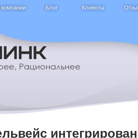
 компании
Блог
Клиенты
Отзы
львейс интегрирован