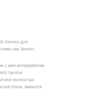
S Service для
стемы как Элпост,
ие с web-интерфейсом.
MIS Service
ervice полностью
остей отеля, имеются