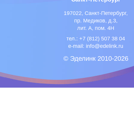
197022, Санкт-Петербург,
пр. Медиков, д.3,
лит. А, пом. 4Н
тел.: +7 (812) 507 38 04
e-mail:
info@edelink.ru
© Эделинк 2010-2026