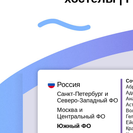
Со
Россия
Аб
Ад
Санкт-Петербург и
Ан
Северо-Западный ФО
Ас
Москва и
Во
Центральный ФО
Ге
Ей
Южный ФО
Кр