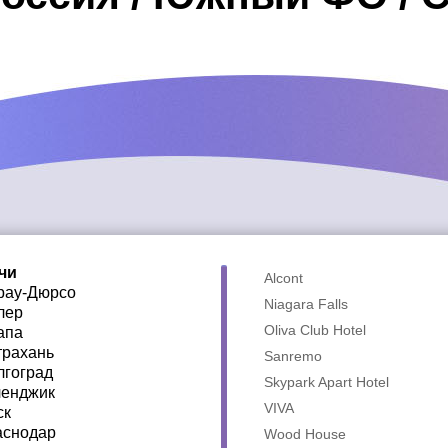
чи
Alcont
рау-Дюрсо
Niagara Falls
лер
Oliva Club Hotel
апа
трахань
Sanremo
лгоград
Skypark Apart Hotel
ленджик
VIVA
ск
аснодар
Wood House