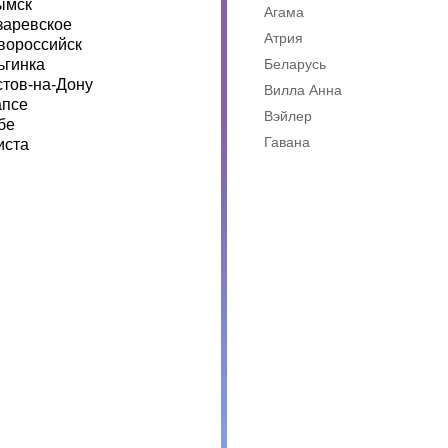
ымск
Агама
заревское
Атрия
вороссийск
ьгинка
Беларусь
стов-на-Дону
Вилла Анна
апсе
Вэйлер
бе
Гавана
иста