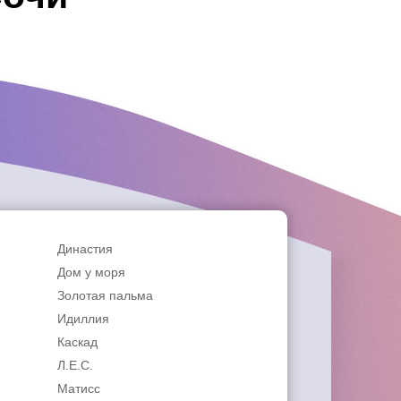
Династия
Дом у моря
Золотая пальма
Идиллия
Каскад
Л.Е.С.
Матисс