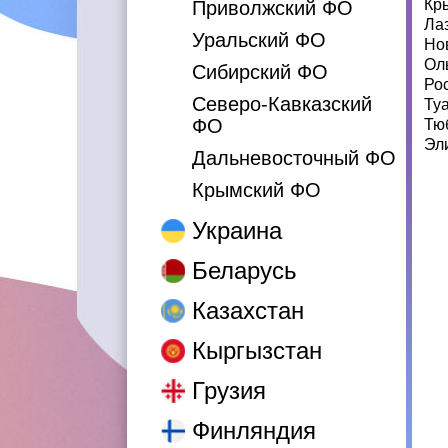
Кр
Приволжский ФО
Ла
Уральский ФО
Но
Ол
Сибирский ФО
Ро
Северо-Кавказский
Ту
ФО
Тю
Эл
Дальневосточный ФО
Крымский ФО
Украина
Беларусь
Казахстан
Кыргызстан
Грузия
Финляндия