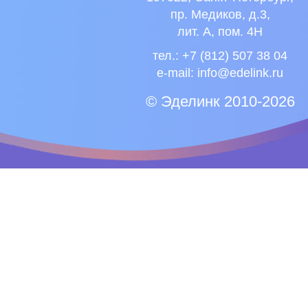
пр. Медиков, д.3,
лит. А, пом. 4Н
тел.: +7 (812) 507 38 04
e-mail:
info@edelink.ru
© Эделинк 2010-2026