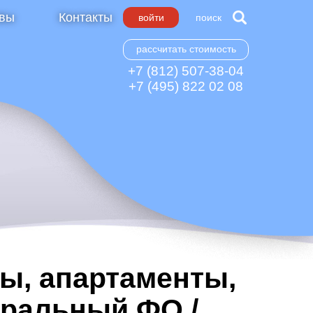
вы
Контакты
войти
поиск
рассчитать стоимость
+7 (812) 507-38-04
+7 (495) 822 02 08
ы, апартаменты,
тральный ФО /