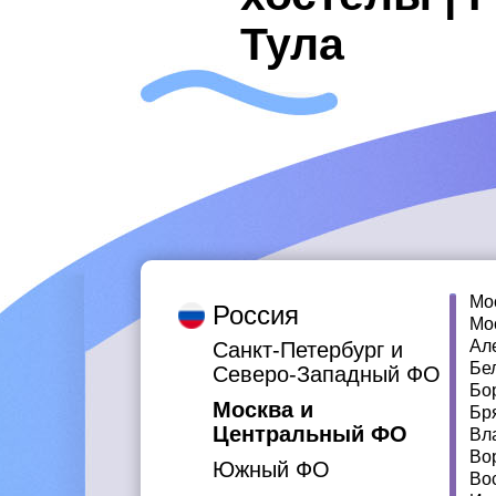
Тула
Мо
Россия
Мо
Ал
Санкт-Петербург и
Бе
Северо-Западный ФО
Бо
Москва и
Бр
Центральный ФО
Вл
Во
Южный ФО
Во