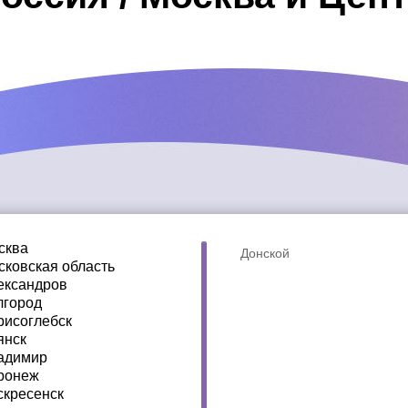
сква
Донской
сковская область
ександров
лгород
рисоглебск
янск
адимир
ронеж
скресенск