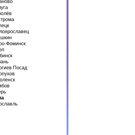
аново
луга
ролёв
строма
пецк
лоярославец
шкин
ро-Фоминск
ел
бинск
зань
ргиев Посад
рпухов
оленск
мбов
ерь
ла
ославль