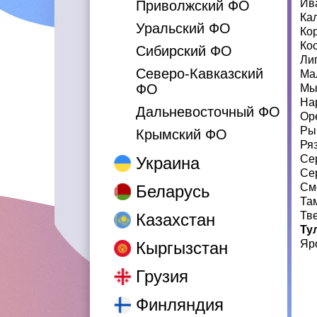
Ив
Приволжский ФО
Ка
Уральский ФО
Ко
Ко
Сибирский ФО
Ли
Северо-Кавказский
Ма
ФО
Мы
На
Дальневосточный ФО
Ор
Ры
Крымский ФО
Ря
Се
Украина
Се
См
Беларусь
Та
Тв
Казахстан
Ту
Яр
Кыргызстан
Грузия
Финляндия