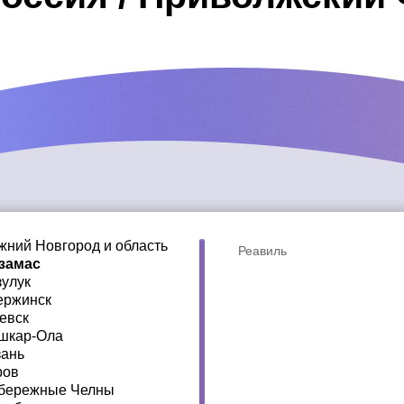
жний Новгород и область
Реавиль
замас
зулук
ержинск
евск
шкар-Ола
зань
ров
бережные Челны