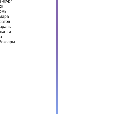
енбург
ск
рмь
мара
ратов
зрань
льятти
а
боксары