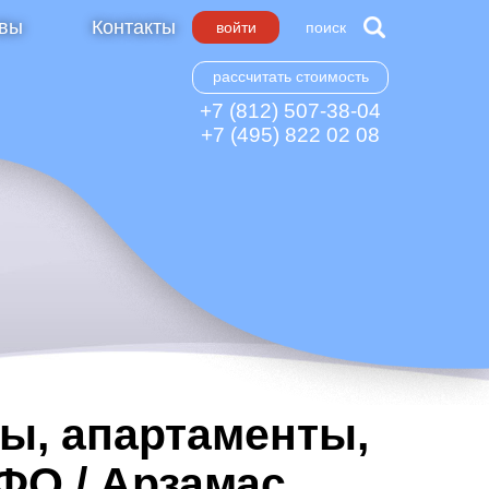
вы
Контакты
войти
поиск
рассчитать стоимость
+7 (812) 507-38-04
+7 (495) 822 02 08
ы, апартаменты,
ФО / Арзамас