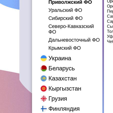
Ор
Приволжский ФО
Ор
Уральский ФО
Пе
Са
Сибирский ФО
Са
Северо-Кавказский
Сы
ФО
То
Уф
Дальневосточный ФО
Че
Крымский ФО
Украина
Беларусь
Казахстан
Кыргызстан
Грузия
Финляндия