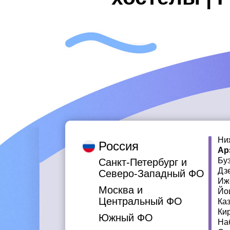
Ни
Россия
Ар
Бу
Санкт-Петербург и
Дз
Северо-Западный ФО
Иж
Москва и
Йо
Центральный ФО
Ка
Ки
Южный ФО
На