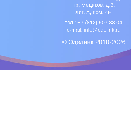
пр. Медиков, д.3,
лит. А, пом. 4Н
тел.: +7 (812) 507 38 04
e-mail:
info@edelink.ru
© Эделинк 2010-2026