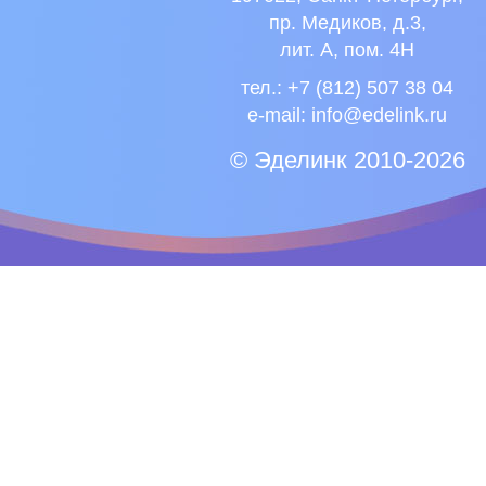
пр. Медиков, д.3,
лит. А, пом. 4Н
тел.: +7 (812) 507 38 04
e-mail:
info@edelink.ru
© Эделинк 2010-2026