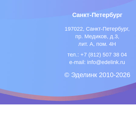
Санкт-Петербург
197022, Санкт-Петербург,
пр. Медиков, д.3,
лит. А, пом. 4Н
тел.: +7 (812) 507 38 04
e-mail:
info@edelink.ru
© Эделинк 2010-2026