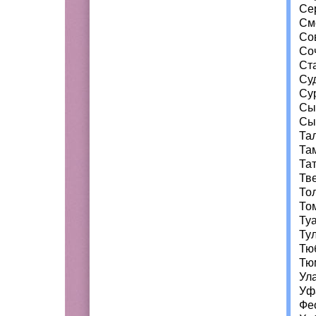
Се
См
Со
Со
Ст
Су
Су
Сы
Сы
Та
Та
Та
Тв
То
То
Ту
Ту
Тю
Тю
Ул
Уф
Фе