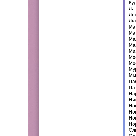
Ку
Ла
Ле
Ли
Ма
Ма
Ма
Ма
Ми
Мо
Мо
Му
Мы
На
На
На
Ни
Но
Но
Но
Но
Ол