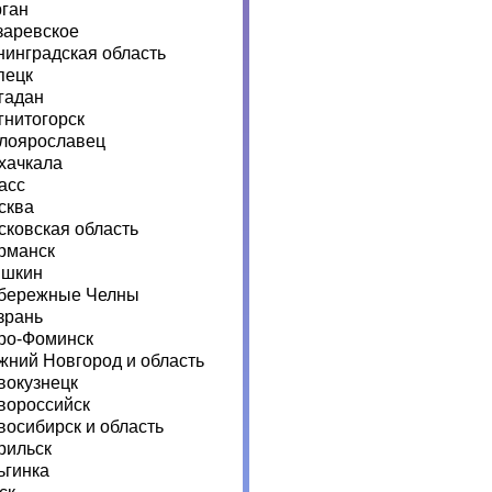
рган
заревское
нинградская область
пецк
гадан
гнитогорск
лоярославец
хачкала
асс
сква
сковская область
рманск
шкин
бережные Челны
зрань
ро-Фоминск
жний Новгород и область
вокузнецк
вороссийск
восибирск и область
рильск
ьгинка