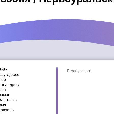
акан
Первоуральск
рау-Дюрсо
лер
ександров
апа
замас
хангельск
хыз
трахань