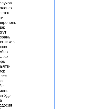
рпухов
оленск
ветск
чи
аврополь
дак
ргут
зрань
ктывкар
лнах
мбов
тарск
ерь
льятти
мск
апсе
ла
бе
мень
ан-Удэ
а
одосия