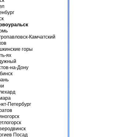
ск
ел
енбург
ск
рвоуральск
рмь
тропавловск-Камчатский
ков
шкинские горы
ть-ях
дужный
стов-на-Дону
бинск
зань
ки
лехард
мара
нкт-Петербург
ратов
яногорск
етлогорск
веродвинск
ргиев Посад