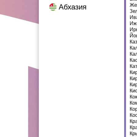
Же
Абхазия
Зе
Ив
Иж
Ир
Йо
Ка
Ка
Ка
Ка
Ка
Ки
Ки
Ки
Ки
Ко
Ко
Ко
Ко
Кр
Кр
Кр