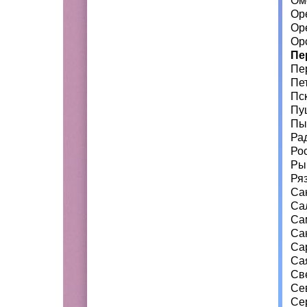
Ом
Ор
Ор
Ор
Пе
Пе
Пе
Пс
Пу
Пы
Ра
Ро
Ры
Ря
Са
Са
Са
Са
Са
Са
Св
Се
Се