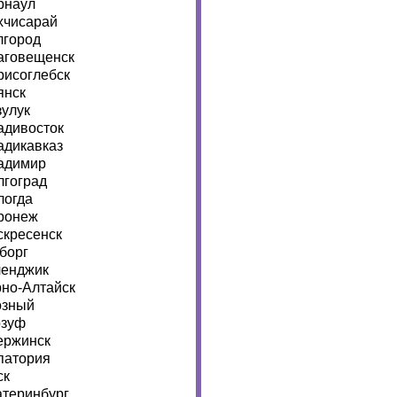
рнаул
хчисарай
лгород
аговещенск
рисоглебск
янск
зулук
адивосток
адикавказ
адимир
лгоград
логда
ронеж
скресенск
борг
ленджик
рно-Алтайск
озный
рзуф
ержинск
патория
ск
атеринбург