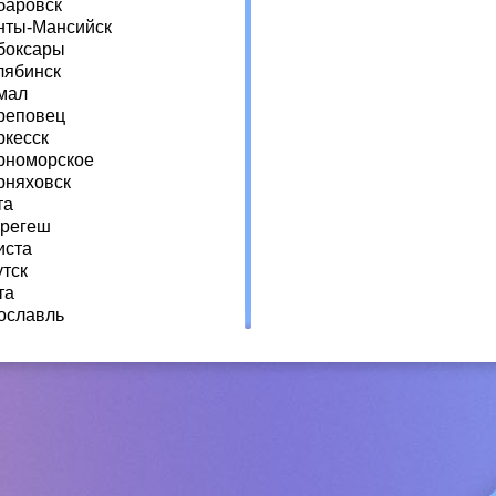
баровск
нты-Мансийск
боксары
лябинск
мал
реповец
ркесск
рноморское
рняховск
та
регеш
иста
утск
та
ославль