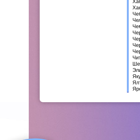
Ха
Ха
Че
Че
Че
Че
Че
Че
Че
Чи
Ше
Эл
Як
Ял
Яр