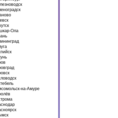
лезноводск
леноградск
аново
евск
кутск
шкар-Ола
зань
лининград
луга
спийск
тунь
ров
ровград
ровск
словодск
ктебель
мсомольск-на-Амуре
ролёв
строма
аснодар
асноярск
ымск