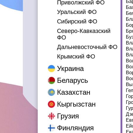
Ба
Приволжский ФО
Ба
Уральский ФО
Бе
Бл
Сибирский ФО
Бо
Северо-Кавказский
Бр
ФО
Бу
Вл
Дальневосточный ФО
Вл
Вл
Крымский ФО
Во
Во
Украина
Во
Во
Беларусь
Вы
Ге
Казахстан
Го
Гр
Кыргызстан
Гу
Дз
Грузия
Ев
Ей
Финляндия
Ек