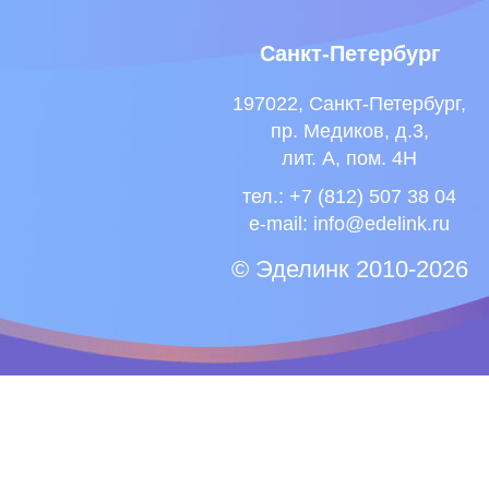
Санкт-Петербург
197022, Санкт-Петербург,
пр. Медиков, д.3,
лит. А, пом. 4Н
тел.: +7 (812) 507 38 04
e-mail:
info@edelink.ru
© Эделинк 2010-2026